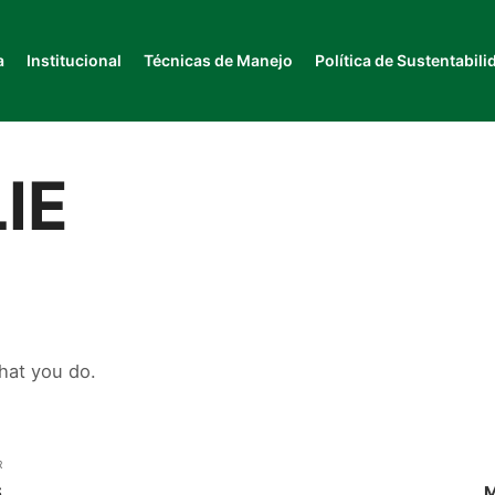
a
Institucional
Técnicas de Manejo
Política de Sustentabili
IE
hat you do.
R
S
M