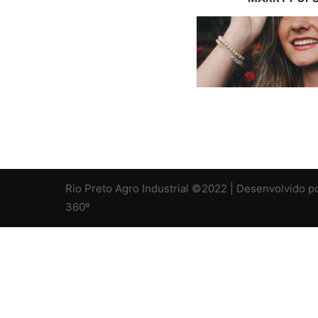
Rio Preto Agro Industrial ©2022
| Desenvolvido
360º